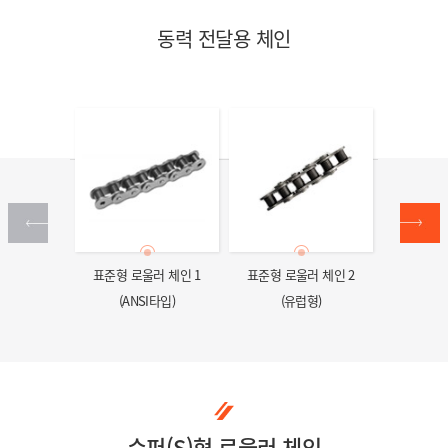
동력 전달용 체인
트형
로울러
표준형 로울러 체인 1
표준형 로울러 체인 2
NEX1
인
(ANSI타입)
(유럽형)
슈퍼(S)형 로울러 체인