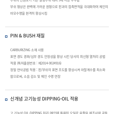
부쉬 형상은 완벽에 가까운 원형으로 핀과의 접촉면적을 극대화하여 체인의
마모수명을 현격히 향상시킴
PIN & BUSH 재질
CARBURIZING 소재 사용
표면 경도 경화/심부 경도 안정성을 향상 시킨 당사의 최신형 열처리 공법
적용 (특허출원번호 : 제2014-0024916)
정밀 연삭공법 적용 : 핀/부쉬의 표면 조도를 향상시켜 마찰계수를 최소화
함으로써, 소음 감소 및 체인 수명 연장
신개념 고기능성
DIPPING-OIL 적용
고 기능성 OIL-DIPPING 처리 (체인에 특화된 오일로 윤활유 제조사와 공동