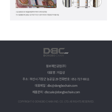
동보체인공업(주)
대표명 : 이길상
주소 : 부산시 기장군 농공길 29 전화번호 : 051-727-6911
대표메일 : dbc@dongbochain.com
제품문의 : dbcsale@dongbochain.com
COPYRIGHT © DONGBO CHAIN IND. CO. LTD. All RIGHTS RESERVED.